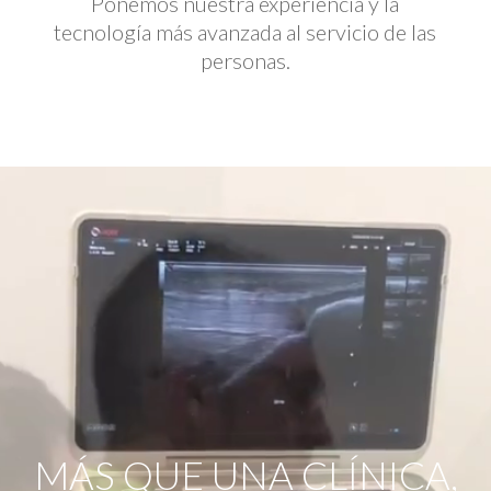
Ponemos nuestra experiencia y la
tecnología más avanzada al servicio de las
personas.
Reproductor
de
vídeo
MÁS QUE UNA CLÍNICA,