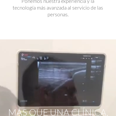
Ponemos nuestra experiencia y la
tecnología más avanzada al servicio de las
personas.
Reproductor
de
vídeo
MÁS QUE UNA CLÍNICA,