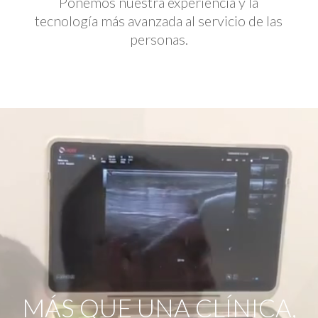
Ponemos nuestra experiencia y la
tecnología más avanzada al servicio de las
personas.
Reproductor
de
vídeo
MÁS QUE UNA CLÍNICA,