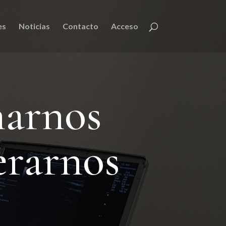
es
Noticias
Contacto
Acceso
narnos
erarnos