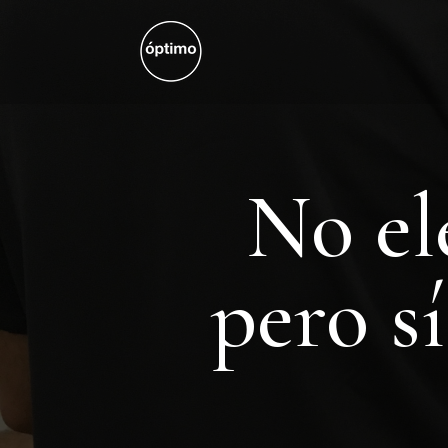
No el
pero s