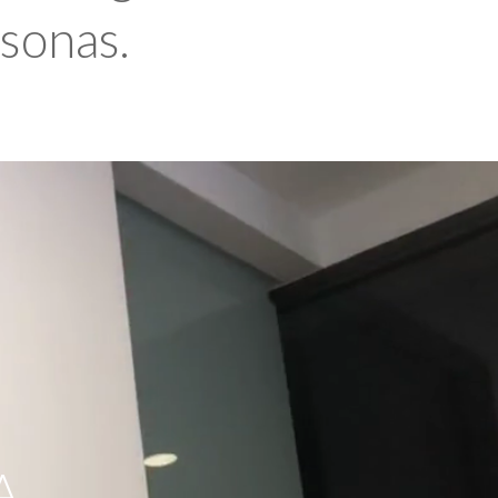
rsonas.
A,