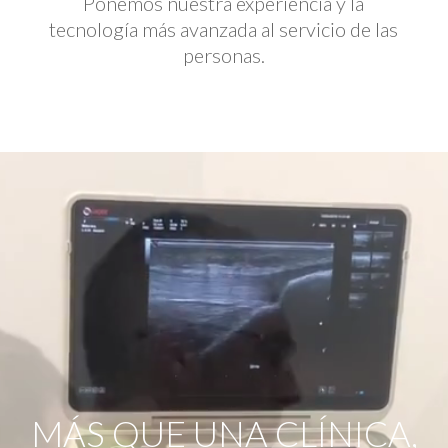
Ponemos nuestra experiencia y la
tecnología más avanzada al servicio de las
personas.
Reproductor
de
vídeo
MÁS QUE UNA CLÍNICA,