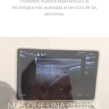
Ponemos nuestra experiencia y la
tecnología más avanzada al servicio de las
personas.
Reproductor
de
vídeo
MÁS QUE UNA CLÍNICA,