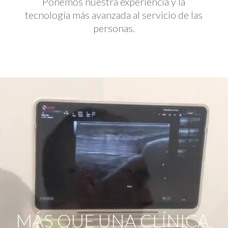
Ponemos nuestra experiencia y la
tecnología más avanzada al servicio de las
personas.
Reproductor
de
vídeo
MÁS QUE UNA CLÍNICA,