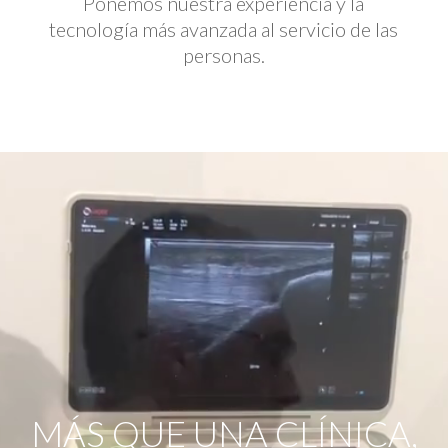
Ponemos nuestra experiencia y la
tecnología más avanzada al servicio de las
personas.
Reproductor
de
vídeo
MÁS QUE UNA CLÍNICA,