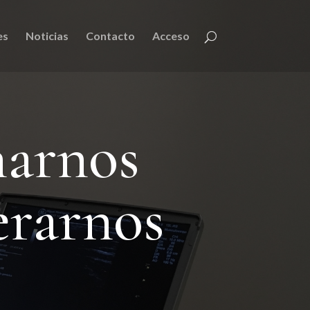
es
Noticias
Contacto
Acceso
narnos
erarnos