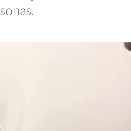
rsonas.
A,