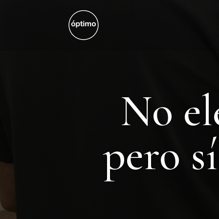
No el
pero s