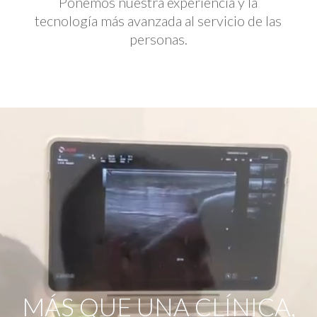
Ponemos nuestra experiencia y la
tecnología más avanzada al servicio de las
personas.
Reproductor
de
vídeo
MÁS QUE UNA CLÍNICA,