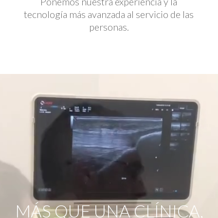
Ponemos nuestra experiencia y la
tecnología más avanzada al servicio de las
personas.
Reproductor
de
vídeo
MÁS QUE UNA CLÍNICA,