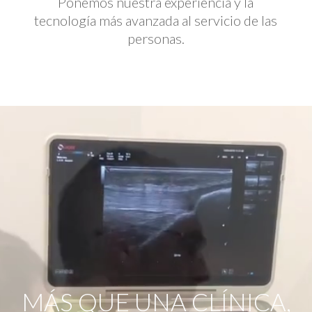
Ponemos nuestra experiencia y la
tecnología más avanzada al servicio de las
personas.
Reproductor
de
vídeo
MÁS QUE UNA CLÍNICA,