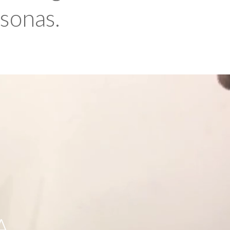
rsonas.
A,