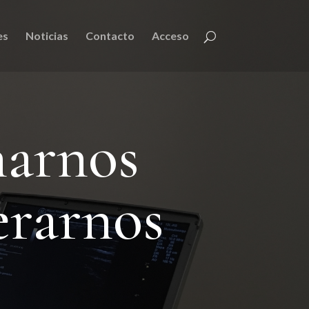
es
Noticias
Contacto
Acceso
narnos
erarnos