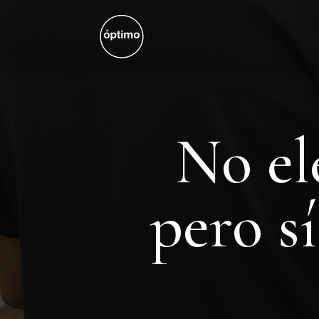
No el
pero s