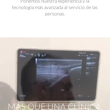
Ponemos nuestra experiencia y la
tecnología más avanzada al servicio de las
personas.
Reproductor
de
vídeo
MÁS QUE UNA CLÍNICA,