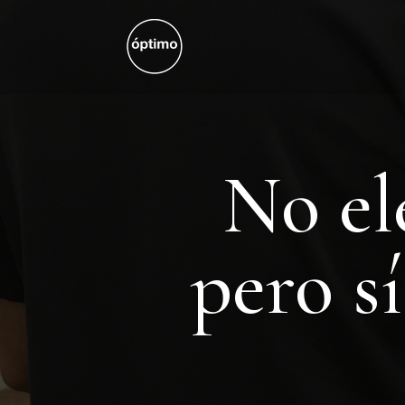
No el
pero s