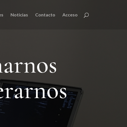
es
Noticias
Contacto
Acceso
narnos
erarnos