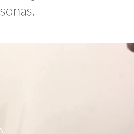
rsonas.
A,