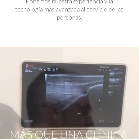
Ponemos nuestra experiencia y la
tecnología más avanzada al servicio de las
personas.
Reproductor
de
vídeo
MÁS QUE UNA CLÍNICA,