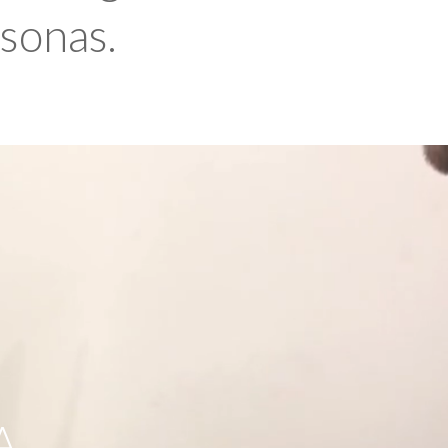
rsonas.
A,