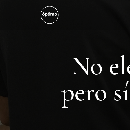
No el
pero s