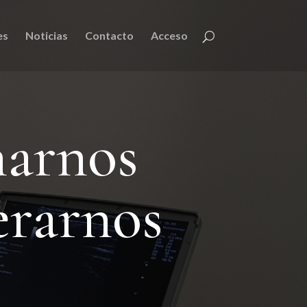
es
Noticias
Contacto
Acceso
narnos
erarnos