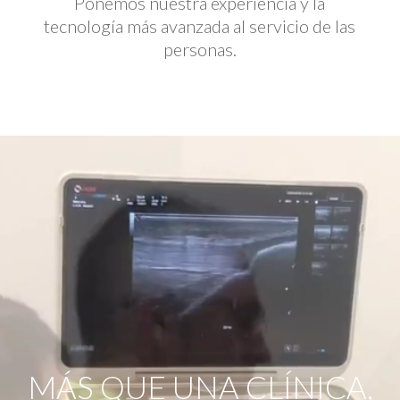
Ponemos nuestra experiencia y la
tecnología más avanzada al servicio de las
personas.
Reproductor
de
vídeo
MÁS QUE UNA CLÍNICA,