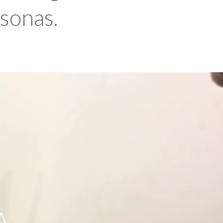
rsonas.
A,