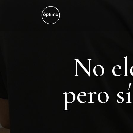
No el
pero s