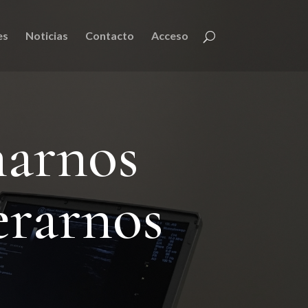
es
Noticias
Contacto
Acceso
narnos
erarnos