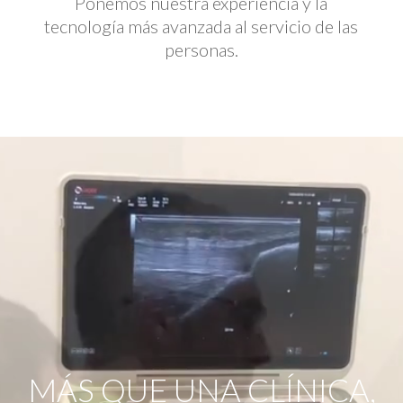
Ponemos nuestra experiencia y la
tecnología más avanzada al servicio de las
personas.
Reproductor
de
vídeo
MÁS QUE UNA CLÍNICA,