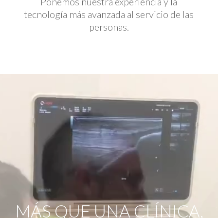
Ponemos nuestra experiencia y la
tecnología más avanzada al servicio de las
personas.
Reproductor
de
vídeo
MÁS QUE UNA CLÍNICA,