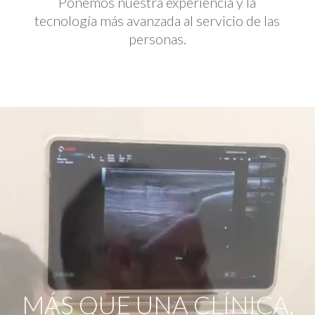
Ponemos nuestra experiencia y la
tecnología más avanzada al servicio de las
personas.
Reproductor
de
vídeo
MÁS QUE UNA CLÍNICA,