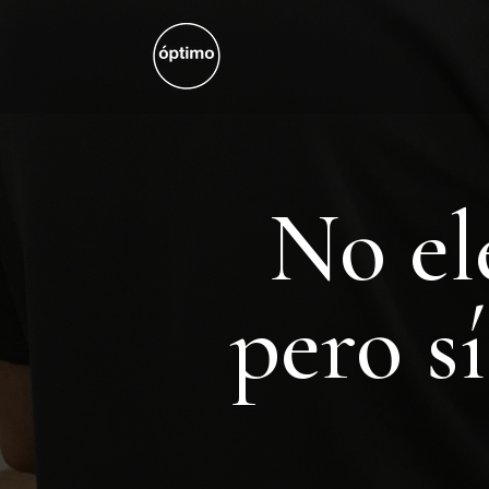
No el
pero s