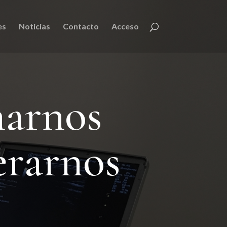
es
Noticias
Contacto
Acceso
narnos
erarnos