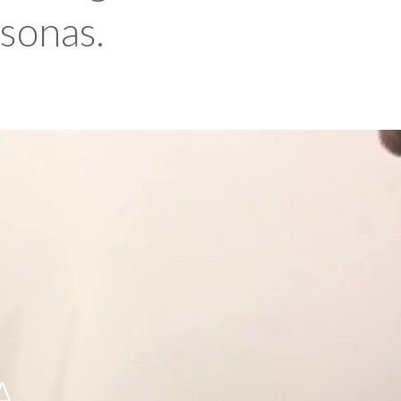
rsonas.
A,