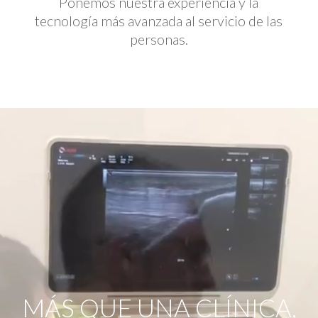
Ponemos nuestra experiencia y la
tecnología más avanzada al servicio de las
personas.
Reproductor
de
vídeo
MÁS QUE UNA CLÍNICA,