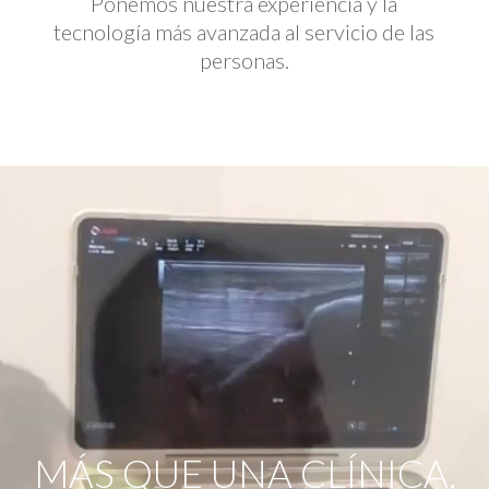
Ponemos nuestra experiencia y la
tecnología más avanzada al servicio de las
personas.
Reproductor
de
vídeo
MÁS QUE UNA CLÍNICA,