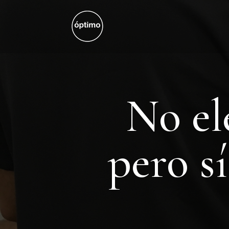
No el
pero s