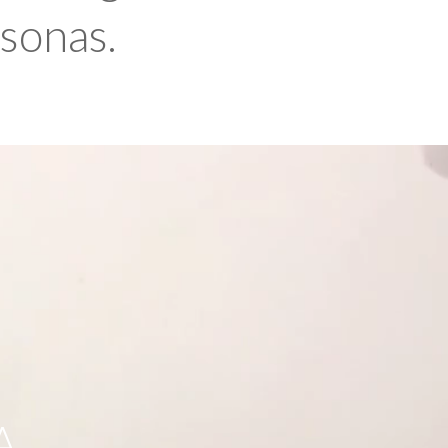
rsonas.
A,