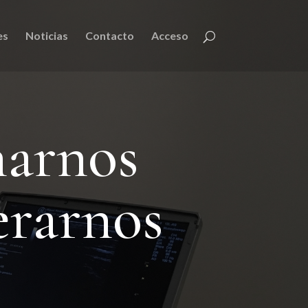
es
Noticias
Contacto
Acceso
narnos
erarnos