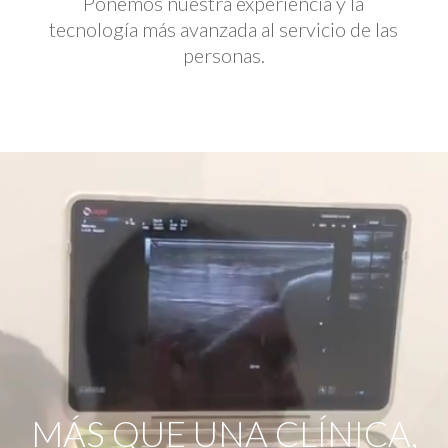
Ponemos nuestra experiencia y la
tecnología más avanzada al servicio de las
personas.
Reproductor
de
vídeo
MÁS QUE UNA CLÍNICA,