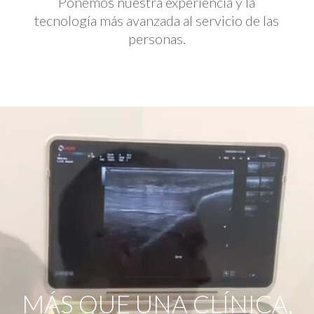
Ponemos nuestra experiencia y la
tecnología más avanzada al servicio de las
personas.
Reproductor
de
vídeo
MÁS QUE UNA CLÍNICA,