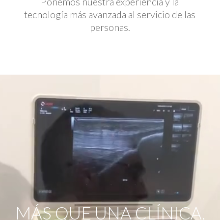
Ponemos nuestra experiencia y la
tecnología más avanzada al servicio de las
personas.
Reproductor
de
vídeo
MÁS QUE UNA CLÍNICA,