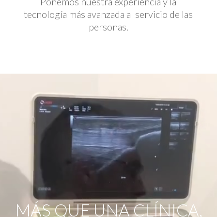
Ponemos nuestra experiencia y la
tecnología más avanzada al servicio de las
personas.
Reproductor
de
vídeo
MÁS QUE UNA CLÍNICA,