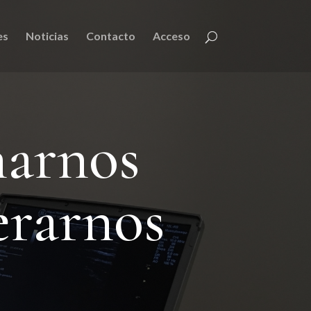
es
Noticias
Contacto
Acceso
narnos
erarnos