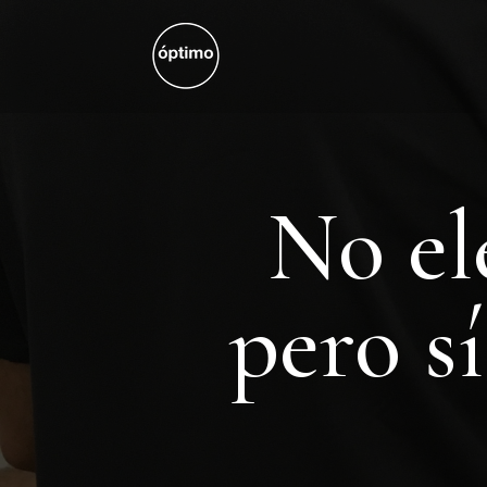
No el
pero s