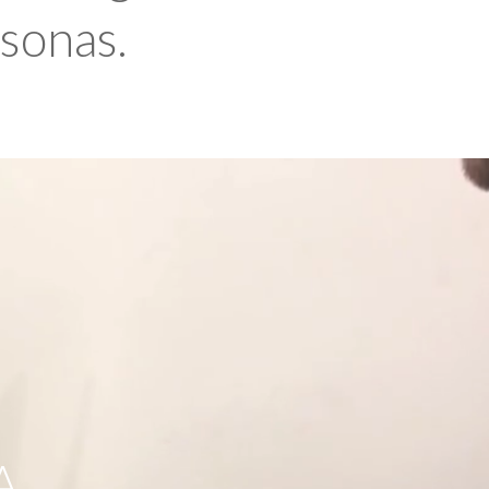
rsonas.
A,