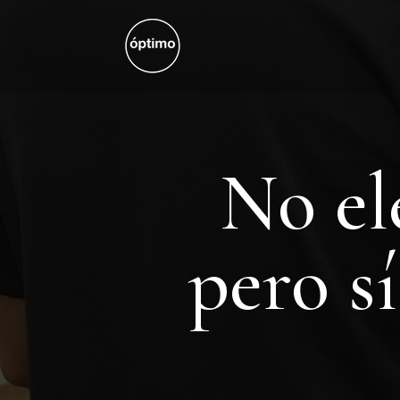
No el
pero s