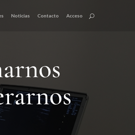
es
Noticias
Contacto
Acceso
narnos
erarnos