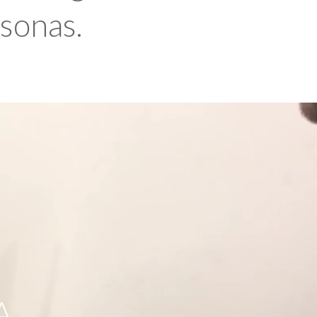
rsonas.
A,