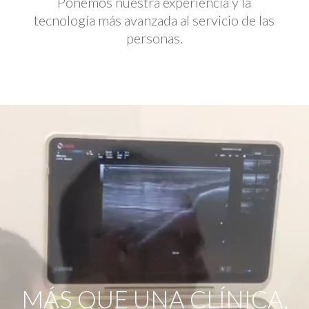
Ponemos nuestra experiencia y la
tecnología más avanzada al servicio de las
personas.
Reproductor
de
vídeo
MÁS QUE UNA CLÍNICA,