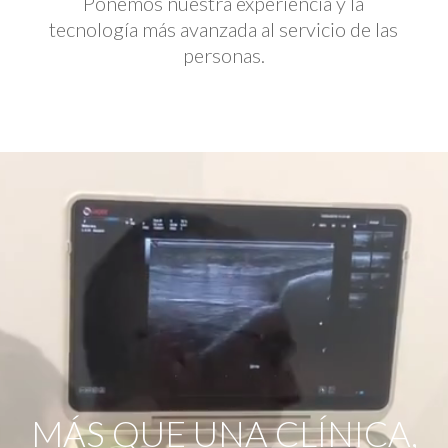
Ponemos nuestra experiencia y la
tecnología más avanzada al servicio de las
personas.
Reproductor
de
vídeo
MÁS QUE UNA CLÍNICA,