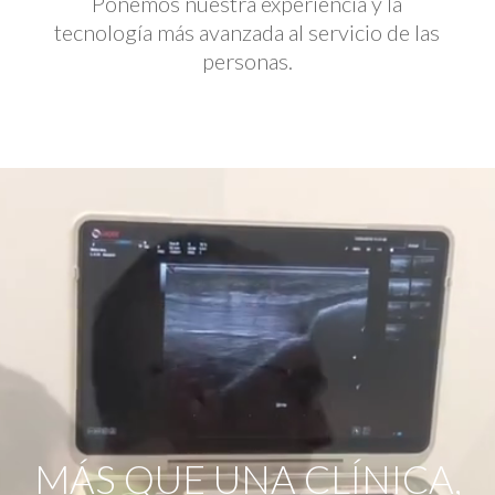
Ponemos nuestra experiencia y la
tecnología más avanzada al servicio de las
personas.
Reproductor
de
vídeo
MÁS QUE UNA CLÍNICA,