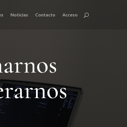
es
Noticias
Contacto
Acceso
narnos
erarnos