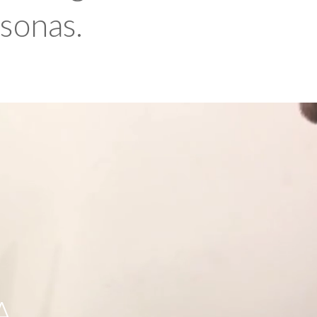
rsonas.
A,