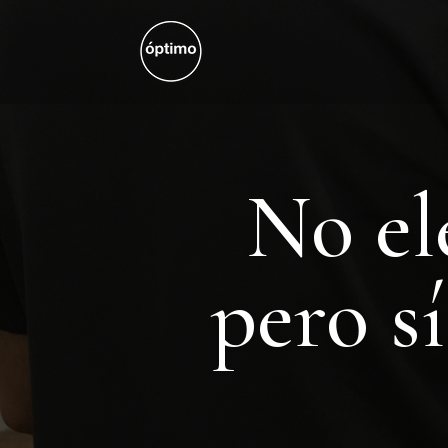
No el
pero s