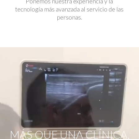
Ponemos nuestra experiencia y la
tecnología más avanzada al servicio de las
personas.
Reproductor
de
vídeo
MÁS QUE UNA CLÍNICA,