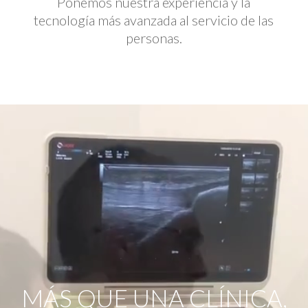
Ponemos nuestra experiencia y la
tecnología más avanzada al servicio de las
personas.
Reproductor
de
vídeo
MÁS QUE UNA CLÍNICA,