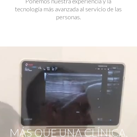
Ponemos nuestra experiencia y la
tecnología más avanzada al servicio de las
personas.
Reproductor
de
vídeo
MÁS QUE UNA CLÍNICA,