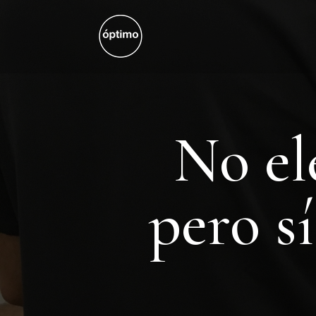
No el
pero s