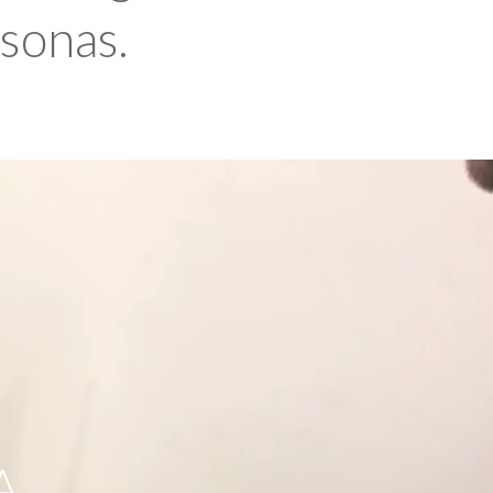
rsonas.
A,