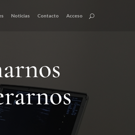
es
Noticias
Contacto
Acceso
narnos
erarnos