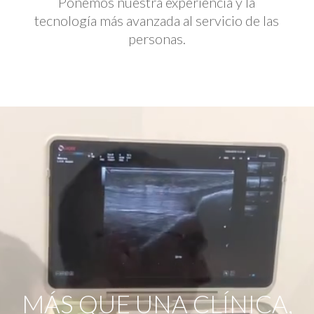
Ponemos nuestra experiencia y la
tecnología más avanzada al servicio de las
personas.
Reproductor
de
vídeo
MÁS QUE UNA CLÍNICA,