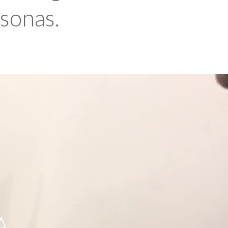
rsonas.
A,