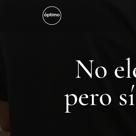
No el
pero s