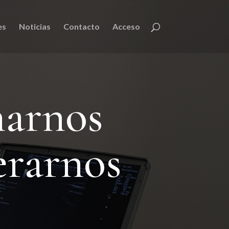
es
Noticias
Contacto
Acceso
narnos
erarnos