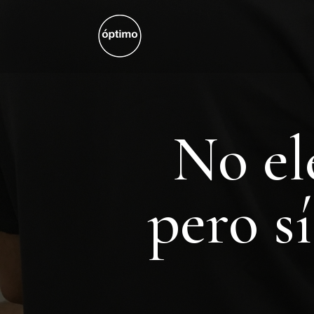
No el
pero s