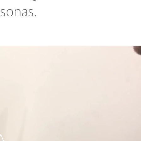
rsonas.
A,