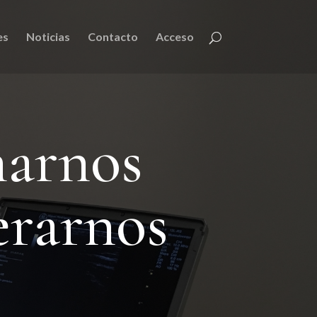
es
Noticias
Contacto
Acceso
narnos
erarnos