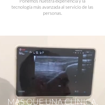
Ponemos nuestra experiencia y la
tecnología más avanzada al servicio de las
personas.
Reproductor
de
vídeo
MÁS QUE UNA CLÍNICA,