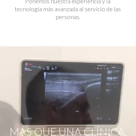
Ponemos nuestra experiencia y la
tecnología más avanzada al servicio de las
personas.
Reproductor
de
vídeo
MÁS QUE UNA CLÍNICA,