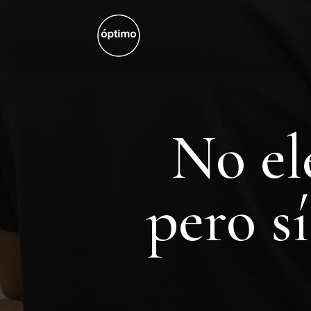
No el
pero s