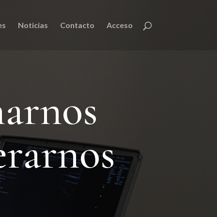
es
Noticias
Contacto
Acceso
narnos
erarnos