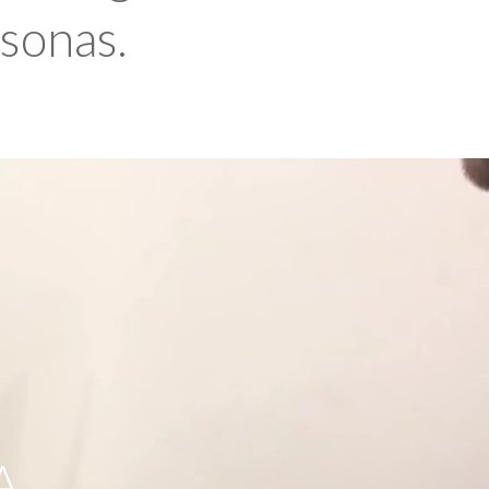
rsonas.
A,