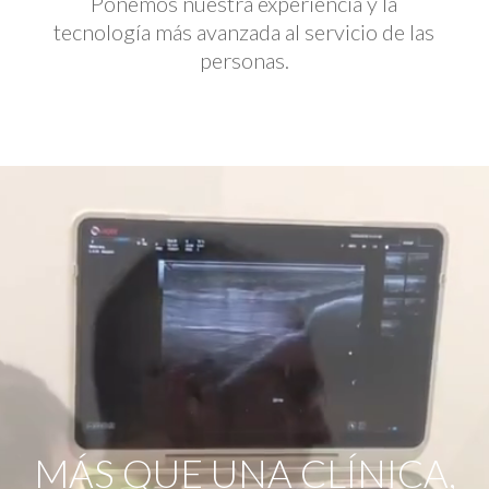
Ponemos nuestra experiencia y la
tecnología más avanzada al servicio de las
personas.
Reproductor
de
vídeo
MÁS QUE UNA CLÍNICA,