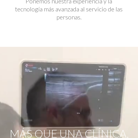
Ponemos nuestra experiencia y la
tecnología más avanzada al servicio de las
personas.
Reproductor
de
vídeo
MÁS QUE UNA CLÍNICA,