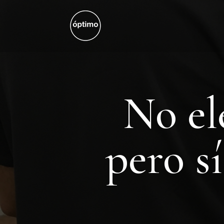
No el
pero s