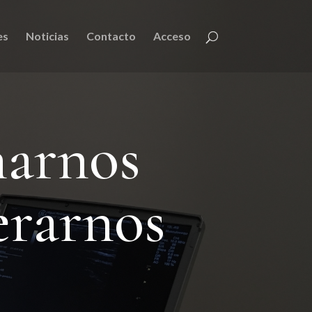
es
Noticias
Contacto
Acceso
narnos
erarnos