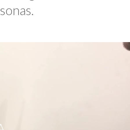
rsonas.
A,