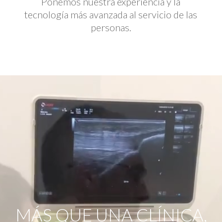
Ponemos nuestra experiencia y la
tecnología más avanzada al servicio de las
personas.
Reproductor
de
vídeo
MÁS QUE UNA CLÍNICA,